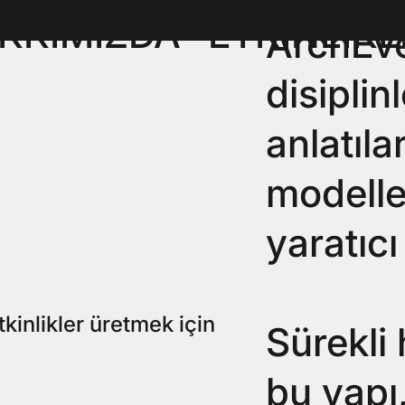
KKIMIZDA
ETKİNLİKL
ArchEve
disiplin
anlatıla
modeller
?
yaratıcı
tkinlikler üretmek için
Sürekli
bu yapı,