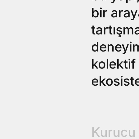
bir ara
tartışma
deneyim
kolektif
ekosist
Yusuf B
Kurucu 