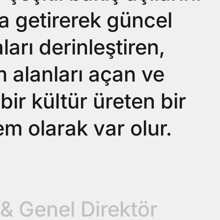
ya getirerek güncel
ları derinleştiren,
 alanları açan ve
 bir kültür üreten bir
em olarak var olur.
ahadır Çelik
& Genel Direktör