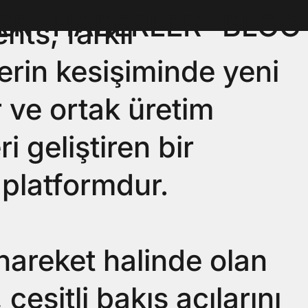
ER
HABERLER
BLOG
nts, farklı
lerin kesişiminde yeni
r ve ortak üretim
i geliştiren bir
 platformdur.
 hareket halinde olan
 çeşitli bakış açılarını