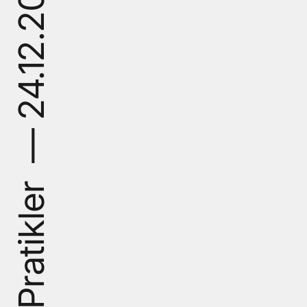
Mimarlıkta Kolektif Pratikler  — 24.12.2025 — Çevrimiçi @Google Meet — 