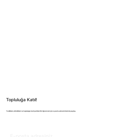
Topluluğa Katıl!
Yenilikleri, etkinlikleri ve topluluğa özel içerikleri ilk öğrenmek için e-posta adresini bizimle paylaş.