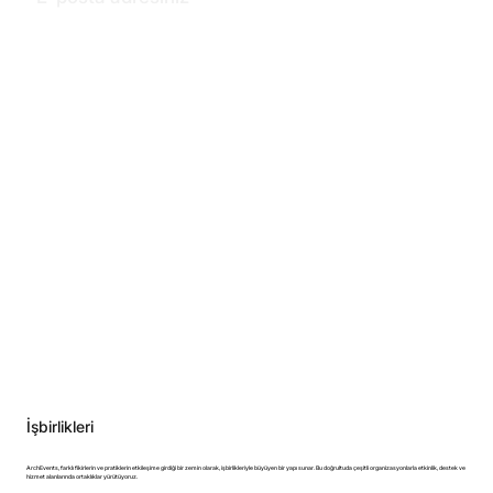
ArchEvents topluluğuna katılmak ve bültenleri 
e-posta yoluyla almak istiyorum.
*
Üye Ol
İşbirlikleri
ArchEvents, farklı fikirlerin ve pratiklerin etkileşime girdiği bir zemin olarak, işbirlikleriyle büyüyen bir yapı sunar. Bu doğrultuda çeşitli organizasyonlarla etkinlik, destek ve
hizmet alanlarında ortaklıklar yürütüyoruz.